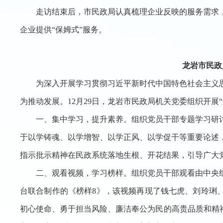
走访结束后，市民政局认真梳理企业反映的服务需求
企业提供
“保姆式”服务。
龙岩市民政
为深入开展学习贯彻习近平新时代中国特色社会主义
为推动发展。
1
2
月
29日，龙岩市民政局机关党委组织开展
一
、集中学习，提升
素养
。
组织
党员干部
专题学习研
于以学铸魂、以学增智、以学正风、以学促干等重要论述
指示批示精神在民政系统落地生根、开花结果，引导广大
二
、
观看视频，学习榜样。
组织党员干部观看由中央
台联合制作的《榜样
8》，该视频再现了钱七虎、刘玲
琍
初心使命、勇于担当风险、廉洁奉公为民的高贵品质和精