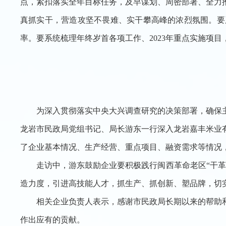
点，紧扣落实全年目标任务，及早谋划、周密部署、全力
真抓实干，营造攻坚不畏难、实干攀高峰的浓烈氛围。要
率。要系统梳理年终岁首各项工作、
2023年重点实施项
为深入贯彻落实中央大兴调查研究的决策部署，确保
龙岩市民政局党组书记、局长游东一行深入龙岩嘉丰
米业
了企业基本情况、生产经营、重点项目、融资需求等情况
走访中，游东鼓励企业要积极践行闽西
革命老区
“干
造力度，引进高技能人才，抓生产、抓创新、塑品牌，切
相关企业负责人表示，感谢市民政局长期以来的帮助
作出应有的贡献。