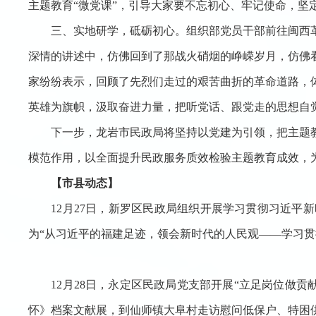
主题教育“微党课”，引导大家要不忘初心、牢记使命，坚
三
、
实地研学，砥砺初心。
组织部党员干部前往闽西
深情的讲述中，仿佛回到了那战火硝烟的峥嵘岁月，仿佛
家纷纷表示，回顾了先烈们走过的艰苦曲折的革命道路，
英雄为旗帜，汲取奋进力量，把听党话、跟党走的思想自
下一步，龙岩市民政局将坚持以党建为引领，把主题
模范作用，以全面提升民政服务质效检验主题教育成效，
【市县动态】
12月27日，新罗区民政局组织开展学习贯彻习近
为“从习近平的福建足迹，领会新时代的人民观——学习
12月28日，永定区民政局党支部开展“立足岗位做
怀》档案文献展，到仙师镇大阜村走访慰问低保户、特困