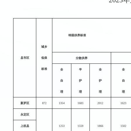
202
特困供养标准
城乡
县市区
低保
分散供养
标准
全
半
全
全
自
护
护
自
理
理
理
理
新罗区
872
1354
1683
2012
1623
永定区
上杭县
1253
1559
1866
1502