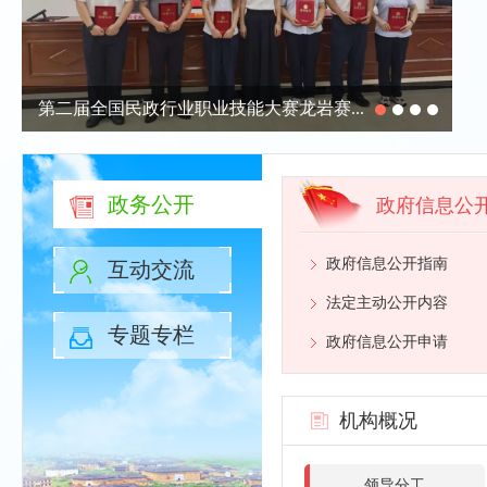
第二届全国民政行业职业技能大赛龙岩赛...
新罗区民政局机关党委开展“树立和践行...
龙岩市民政局开展庆祝中国共产党成立105...
福建省马年“福”文化形象IP及主题海报...
政务公开
政府信息公
政府信息公开指南
互动交流
法定主动公开内容
专题专栏
政府信息公开申请
机构概况
领导分工